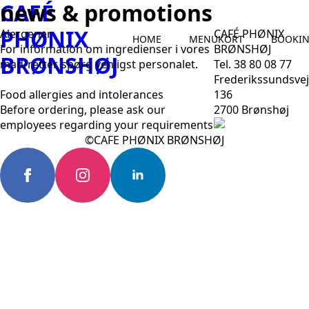
CAFÉ
news & promotions
PHØNIX
Alergener
CAFÉ PHØNIX
HOME
MENUKORT
BOOKI
For information om ingredienser i vores
BRØNSHØJ
BRØNSHØJ
mad/retter, spørg venligst personalet.
Tel. 38 80 08 77
Frederikssundsvej
Food allergies and intolerances
136
Before ordering, please ask our
2700 Brønshøj
employees regarding your requirements
©CAFE PHØNIX BRØNSHØJ